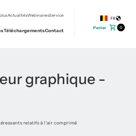
plus
Actualités
Webinaires
Service
FR
0
Panier
ns
Téléchargements
Contact
reur graphique -
éressants relatifs à l’air comprimé