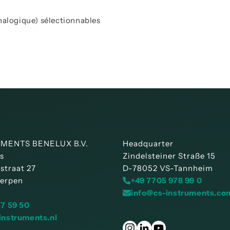
nalogique) sélectionnables
MENTS BENELUX B.V.
Headquarter
is
Zindelsteiner Straße 15
straat 27
D-78052 VS-Tannheim
erpen
+49 7705 978 99 0
info@cs-instruments.co
57 59 50
instruments.nl