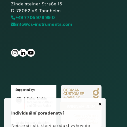
Zindelsteiner Straße 15
D-78052 VS-Tannheim
+49 7705 978 99 0
info@cs-instruments.com
Individuální poradenství
Nejste si jisti, který produkt vyhovuje