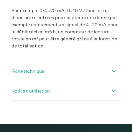
Par exemple 0/4...20 mA, 0...10 V. Dans le cas
d’une autre entrées pour capteurs qui donne par
exemple uniquement un signal de 4...20 mA pour
le débit réel en m³/h, un compteur de lecture
totale en m³ peut être généré grâce à la fonction
de totalisation.
Fiche technique
Fiche technique DS 500
Notice d'utilisation
Fiche technique Capteurs appropriés -
stationnaire
Notices d’utilisation DS 500
Fiche technique accessoires de débit
Notices d’utilisation DS 500 V2
Notices d’utilisation DS 500 - Modbus RTU Slave