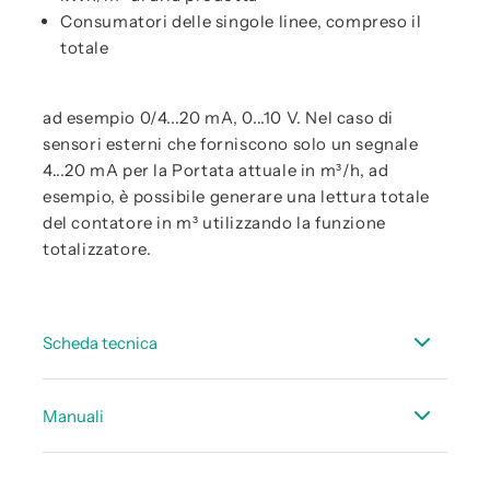
Consumatori delle singole linee, compreso il
totale
ad esempio 0/4...20 mA, 0...10 V. Nel caso di
sensori esterni che forniscono solo un segnale
4...20 mA per la Portata attuale in m³/h, ad
esempio, è possibile generare una lettura totale
del contatore in m³ utilizzando la funzione
totalizzatore.
Scheda tecnica
Scheda dati DS 500
Manuali
Scheda dati sensori idonei - stazionario
Manuale d’istruzione DS 500
Scheda tecnica accessori di portata