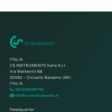
Manuale d’istruzione DS 500 V2
Manuale d’istruzione DS 500 - Modbus RTU
Slave Installation
ITALIA
CS INSTRUMENTS Italia S.r.l.
Via Matteotti 66
20092 - Cinisello Balsamo (MI)
ITALIA
+39 0225061761
info@cs-instruments.it
Headquarter