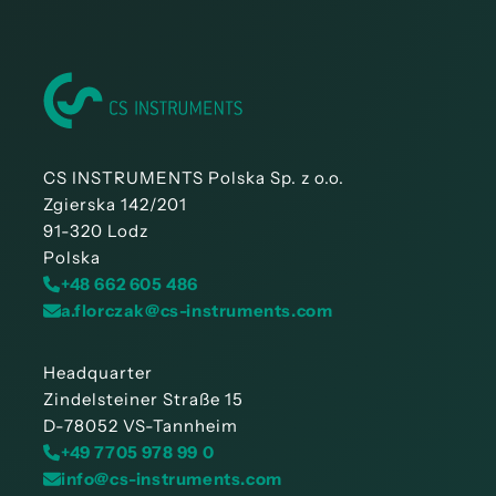
podrzędnego Modbus RTU
CS INSTRUMENTS Polska Sp. z o.o.
Zgierska 142/201
91-320 Lodz
Polska
+48 662 605 486
a.florczak@cs-instruments.com
Headquarter
Zindelsteiner Straße 15
D-78052 VS-Tannheim
+49 7705 978 99 0
info@cs-instruments.com