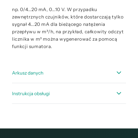
np. 0/4...20 mA, 0...10 V. W przypadku
zewnętrznych czujników, które dostarczają tylko
sygnał 4...20 mA dla bieżącego natężenia
przepływu w m³/h, na przykład, całkowity odczyt
licznika w m³ można wygenerować za pomocą
funkcji sumatora.
Arkusz danych
Arkusz danych DS 500
Instrukcja obsługi
Arkusz danych odpowiednie czujniki -
stacjonarne
Instrukcja obsługi DS 500
Arkusz danych przepływ akcesoriów
Instrukcja obsługi DS 500 V2
Instrukcja obsługi DS 500 Instalacja urządzenia