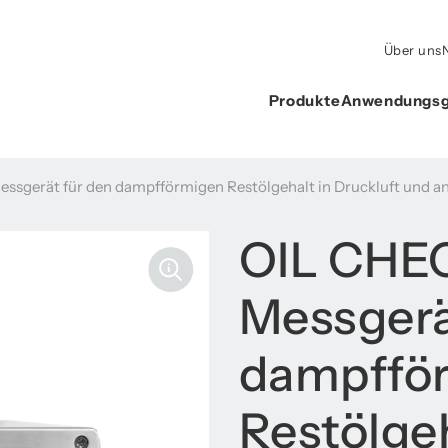
Über uns
Produkte
Anwendungsg
ssgerät für den dampfförmigen Restölgehalt in Druckluft und a
OIL CHE
Messgerä
dampffö
Restölgeh