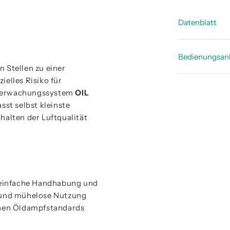
Datenblatt
Technisc
Bedienungsan
 Stellen zu einer
ielles Risiko für
OIL CHE
Überwachungssystem
OIL
asst selbst kleinste
halten der Luftqualität
 einfache Handhabung und
e und mühelose Nutzung
lenen Öldampfstandards