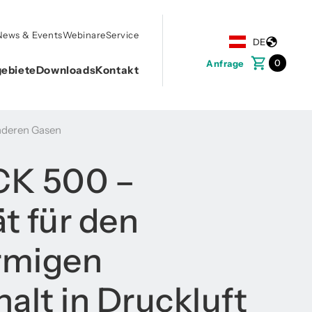
News & Events
Webinare
Service
DE
0
Anfrage
ebiete
Downloads
Kontakt
nderen Gasen
CK 500 –
t für den
rmigen
alt in Druckluft