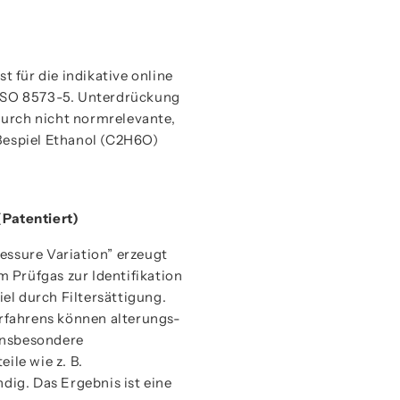
 für die indikative online
n ISO 8573-5. Unterdrückung
durch nicht normrelevante,
Bespiel Ethanol (C2H6O)
(Patentiert)
essure Variation” erzeugt
 Prüfgas zur Identifikation
el durch Filtersättigung.
rfahrens können alterungs-
insbesondere
ile wie z. B.
dig. Das Ergebnis ist eine