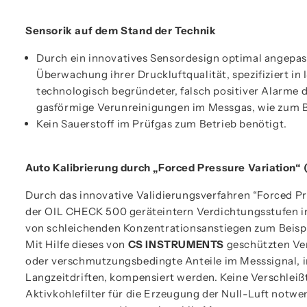
Sensorik auf dem Stand der Technik
Durch ein innovatives Sensordesign optimal angepasst
Überwachung ihrer Druckluftqualität, spezifiziert i
technologisch begründeter, falsch positiver Alarme 
gasförmige Verunreinigungen im Messgas, wie zum 
Kein Sauerstoff im Prüfgas zum Betrieb benötigt.
Auto Kalibrierung durch „Forced Pressure Variation“ 
Durch das innovative Validierungsverfahren “Forced Pr
der OIL CHECK 500 geräteintern Verdichtungsstufen im
von schleichenden Konzentrationsanstiegen zum Beispi
Mit Hilfe dieses von
CS INSTRUMENTS
geschützten Ve
oder verschmutzungsbedingte Anteile im Messsignal, 
Langzeitdriften, kompensiert werden. Keine Verschleißte
Aktivkohlefilter für die Erzeugung der Null-Luft notwen